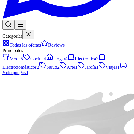
Categorías
Todas las ofertas
Reviews
Principales
Moda
5
Cocina
4
Hogar
4
Electrónica
3
Electrodomésticos
2
Salud
2
Arte
1
Jardín
1
Viajes
1
Videojuegos
1