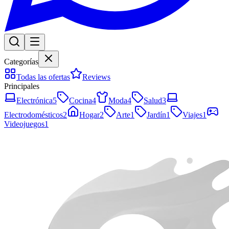
Categorías
Todas las ofertas
Reviews
Principales
Electrónica
5
Cocina
4
Moda
4
Salud
3
Electrodomésticos
2
Hogar
2
Arte
1
Jardín
1
Viajes
1
Videojuegos
1