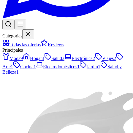
Categorías
Todas las ofertas
Reviews
Principales
Moda
9
Hogar
3
Salud
3
Electrónica
2
Viajes
2
Arte
1
Cocina
1
Electrodomésticos
1
Jardín
1
Salud y
Belleza
1