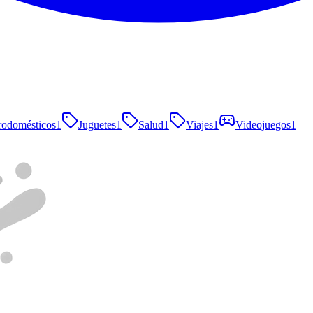
rodomésticos
1
Juguetes
1
Salud
1
Viajes
1
Videojuegos
1