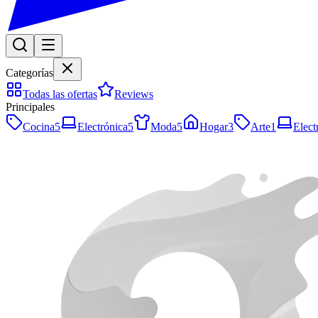
Categorías
Todas las ofertas
Reviews
Principales
Cocina
5
Electrónica
5
Moda
5
Hogar
3
Arte
1
Elect