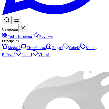
Categorías
Todas las ofertas
Reviews
Principales
Moda
12
Electrónica
4
Hogar
2
Salud
2
Salud y
Belleza
2
Jardín
1
Viajes
1