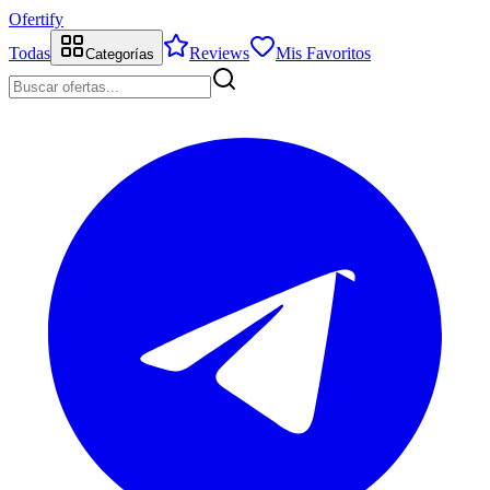
Ofertify
Todas
Reviews
Mis Favoritos
Categorías