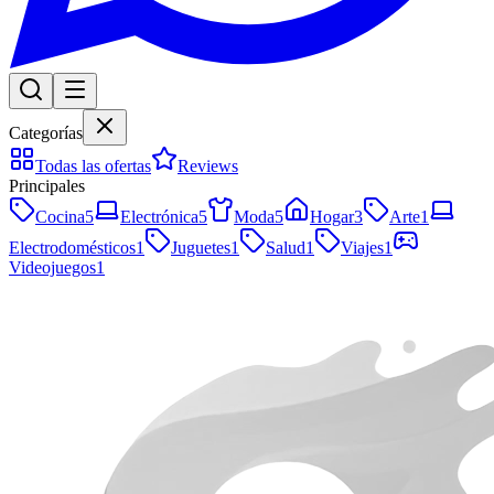
Categorías
Todas las ofertas
Reviews
Principales
Cocina
5
Electrónica
5
Moda
5
Hogar
3
Arte
1
Electrodomésticos
1
Juguetes
1
Salud
1
Viajes
1
Videojuegos
1