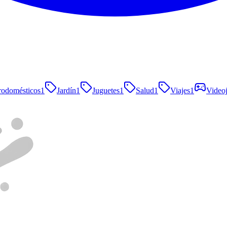
rodomésticos
1
Jardín
1
Juguetes
1
Salud
1
Viajes
1
Video