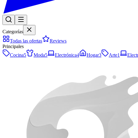
Categorías
Todas las ofertas
Reviews
Principales
Cocina
5
Moda
5
Electrónica
4
Hogar
3
Arte
1
Elect