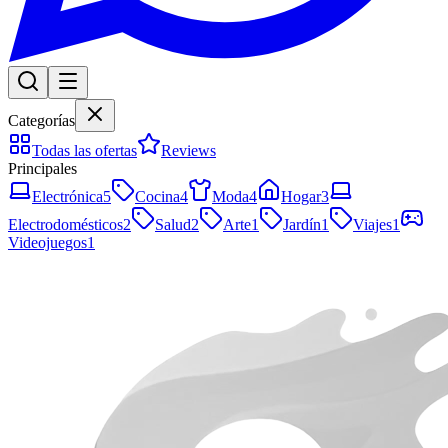
Categorías
Todas las ofertas
Reviews
Principales
Electrónica
5
Cocina
4
Moda
4
Hogar
3
Electrodomésticos
2
Salud
2
Arte
1
Jardín
1
Viajes
1
Videojuegos
1