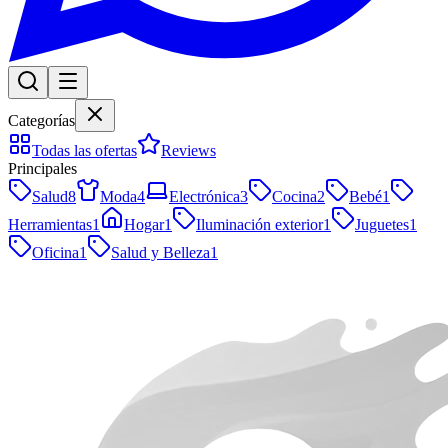
Categorías
Todas las ofertas
Reviews
Principales
Salud
8
Moda
4
Electrónica
3
Cocina
2
Bebé
1
Herramientas
1
Hogar
1
Iluminación exterior
1
Juguetes
1
Oficina
1
Salud y Belleza
1