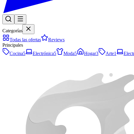
Categorías
Todas las ofertas
Reviews
Principales
Cocina
5
Electrónica
5
Moda
5
Hogar
3
Arte
1
Elect