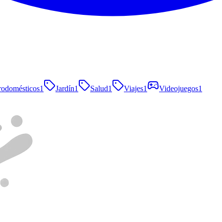
rodomésticos
1
Jardín
1
Salud
1
Viajes
1
Videojuegos
1