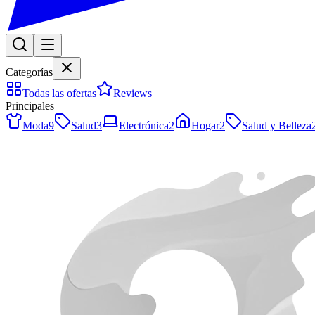
Categorías
Todas las ofertas
Reviews
Principales
Moda
9
Salud
3
Electrónica
2
Hogar
2
Salud y Belleza