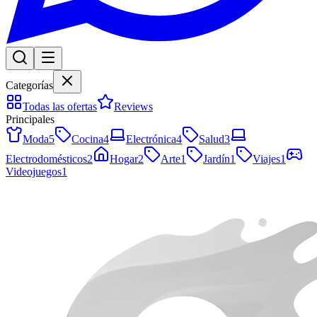
Categorías
Todas las ofertas
Reviews
Principales
Moda
5
Cocina
4
Electrónica
4
Salud
3
Electrodomésticos
2
Hogar
2
Arte
1
Jardín
1
Viajes
1
Videojuegos
1