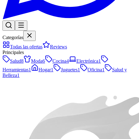
Categorías
Todas las ofertas
Reviews
Principales
Salud
8
Moda
6
Cocina
4
Electrónica
1
Herramientas
1
Hogar
1
Juguetes
1
Oficina
1
Salud y
Belleza
1