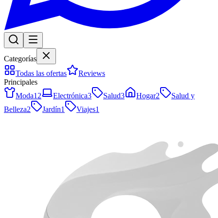
Categorías
Todas las ofertas
Reviews
Principales
Moda
12
Electrónica
3
Salud
3
Hogar
2
Salud y
Belleza
2
Jardín
1
Viajes
1