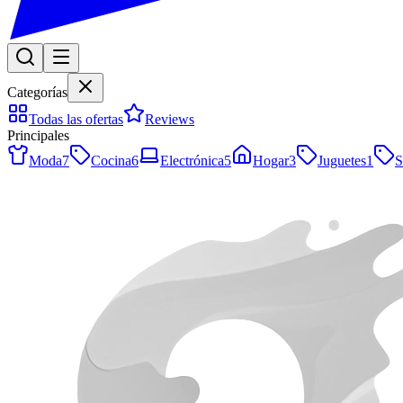
Categorías
Todas las ofertas
Reviews
Principales
Moda
7
Cocina
6
Electrónica
5
Hogar
3
Juguetes
1
S