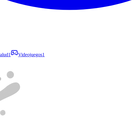
alud
1
Videojuegos
1