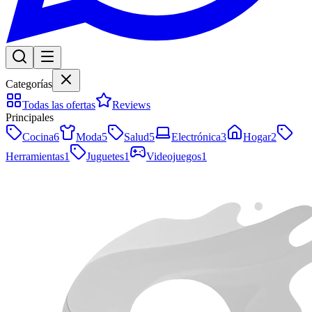
Categorías
Todas las ofertas
Reviews
Principales
Cocina
6
Moda
5
Salud
5
Electrónica
3
Hogar
2
Herramientas
1
Juguetes
1
Videojuegos
1