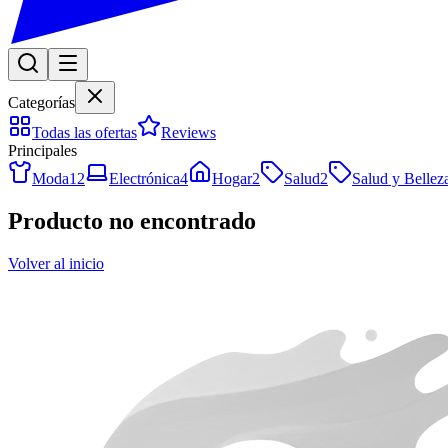
Categorías
Todas las ofertas
Reviews
Principales
Moda
12
Electrónica
4
Hogar
2
Salud
2
Salud y Bellez
Producto no encontrado
Volver al inicio