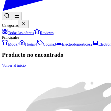
Categorías
Todas las ofertas
Reviews
Principales
Moda
7
Hogar
4
Cocina
3
Electrodomésticos
2
Electró
Producto no encontrado
Volver al inicio