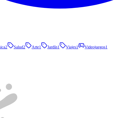
nica
2
Salud
2
Arte
1
Jardín
1
Viajes
1
Videojuegos
1