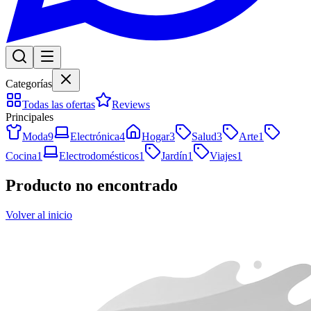
Categorías
Todas las ofertas
Reviews
Principales
Moda
9
Electrónica
4
Hogar
3
Salud
3
Arte
1
Cocina
1
Electrodomésticos
1
Jardín
1
Viajes
1
Producto no encontrado
Volver al inicio