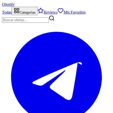
Ofertify
Todas
Reviews
Mis Favoritos
Categorías