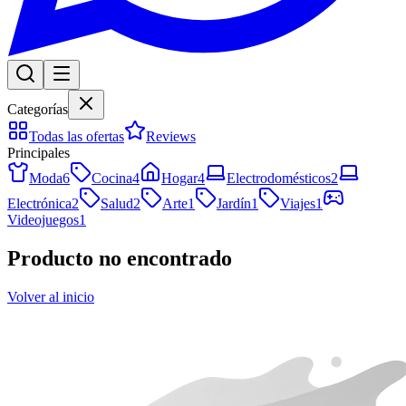
Categorías
Todas las ofertas
Reviews
Principales
Moda
6
Cocina
4
Hogar
4
Electrodomésticos
2
Electrónica
2
Salud
2
Arte
1
Jardín
1
Viajes
1
Videojuegos
1
Producto no encontrado
Volver al inicio