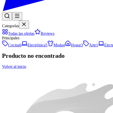
Categorías
Todas las ofertas
Reviews
Principales
Cocina
6
Electrónica
5
Moda
4
Hogar
3
Arte
1
Elect
Producto no encontrado
Volver al inicio