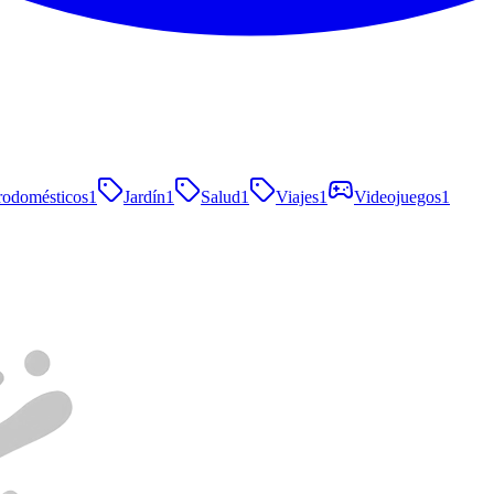
rodomésticos
1
Jardín
1
Salud
1
Viajes
1
Videojuegos
1