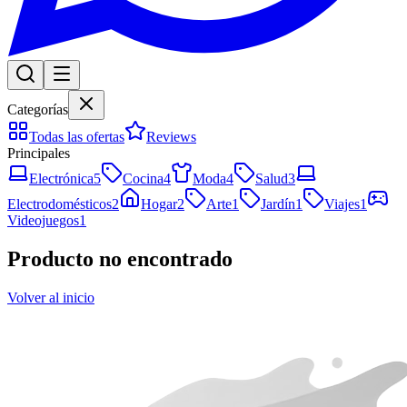
Categorías
Todas las ofertas
Reviews
Principales
Electrónica
5
Cocina
4
Moda
4
Salud
3
Electrodomésticos
2
Hogar
2
Arte
1
Jardín
1
Viajes
1
Videojuegos
1
Producto no encontrado
Volver al inicio