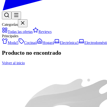
Categorías
Todas las ofertas
Reviews
Principales
Moda
5
Cocina
4
Hogar
4
Electrónica
3
Electrodomésti
Producto no encontrado
Volver al inicio