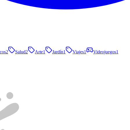
cos
2
Salud
2
Arte
1
Jardín
1
Viajes
1
Videojuegos
1