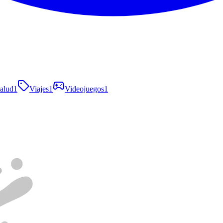
alud
1
Viajes
1
Videojuegos
1