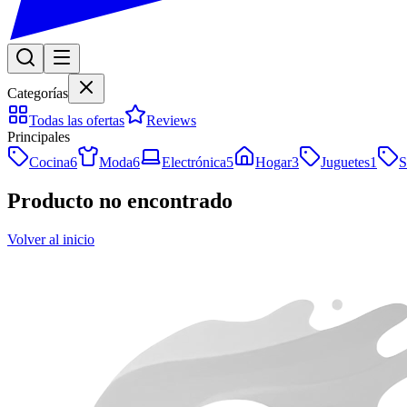
Categorías
Todas las ofertas
Reviews
Principales
Cocina
6
Moda
6
Electrónica
5
Hogar
3
Juguetes
1
S
Producto no encontrado
Volver al inicio