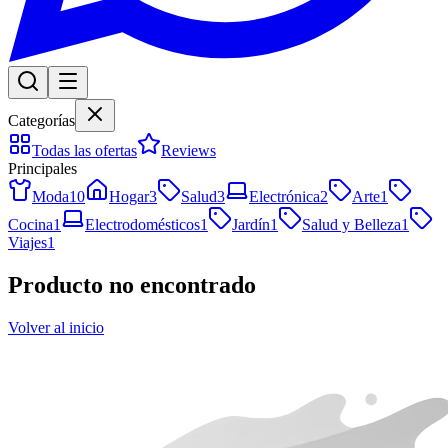
Categorías
Todas las ofertas
Reviews
Principales
Moda
10
Hogar
3
Salud
3
Electrónica
2
Arte
1
Cocina
1
Electrodomésticos
1
Jardín
1
Salud y Belleza
1
Viajes
1
Producto no encontrado
Volver al inicio