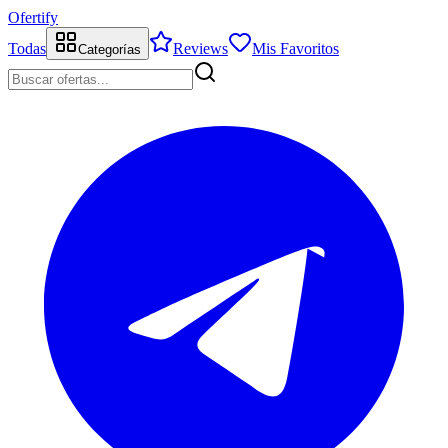
Ofertify
Todas
Reviews
Mis Favoritos
Categorías