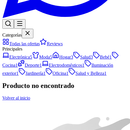
Categorías
Todas las ofertas
Reviews
Principales
Electrónica
5
Moda
5
Hogar
3
Salud
3
Bebé
1
Cocina
1
Deporte
1
Electrodomésticos
1
Iluminación
exterior
1
Jardinería
1
Oficina
1
Salud y Belleza
1
Producto no encontrado
Volver al inicio