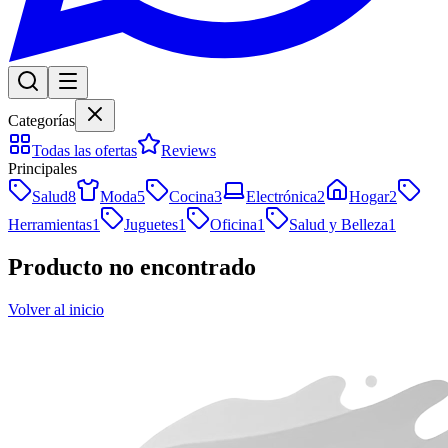
Categorías
Todas las ofertas
Reviews
Principales
Salud
8
Moda
5
Cocina
3
Electrónica
2
Hogar
2
Herramientas
1
Juguetes
1
Oficina
1
Salud y Belleza
1
Producto no encontrado
Volver al inicio