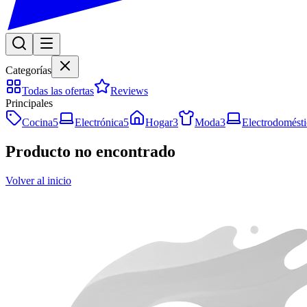
Categorías
Todas las ofertas
Reviews
Principales
Cocina
5
Electrónica
5
Hogar
3
Moda
3
Electrodomésti
Producto no encontrado
Volver al inicio