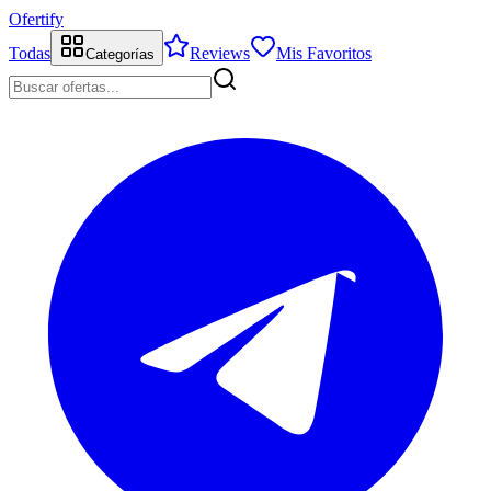
Ofertify
Todas
Reviews
Mis Favoritos
Categorías