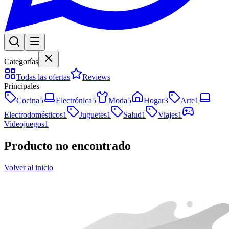
Categorías
Todas las ofertas
Reviews
Principales
Cocina
5
Electrónica
5
Moda
5
Hogar
3
Arte
1
Electrodomésticos
1
Juguetes
1
Salud
1
Viajes
1
Videojuegos
1
Producto no encontrado
Volver al inicio