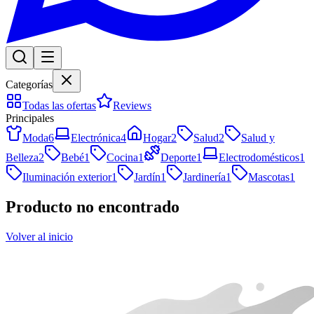
Categorías
Todas las ofertas
Reviews
Principales
Moda
6
Electrónica
4
Hogar
2
Salud
2
Salud y
Belleza
2
Bebé
1
Cocina
1
Deporte
1
Electrodomésticos
1
Iluminación exterior
1
Jardín
1
Jardinería
1
Mascotas
1
Producto no encontrado
Volver al inicio