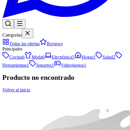
Categorías
Todas las ofertas
Reviews
Principales
Cocina
6
Moda
6
Electrónica
5
Hogar
2
Salud
2
Herramientas
1
Juguetes
1
Videojuegos
1
Producto no encontrado
Volver al inicio