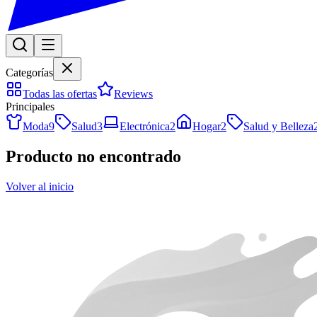
Categorías
Todas las ofertas
Reviews
Principales
Moda
9
Salud
3
Electrónica
2
Hogar
2
Salud y Belleza
Producto no encontrado
Volver al inicio