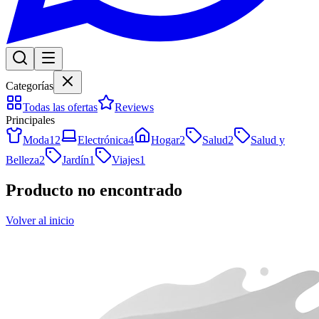
Categorías
Todas las ofertas
Reviews
Principales
Moda
12
Electrónica
4
Hogar
2
Salud
2
Salud y
Belleza
2
Jardín
1
Viajes
1
Producto no encontrado
Volver al inicio