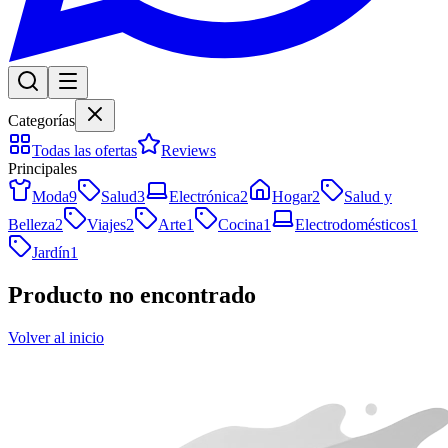
Categorías
Todas las ofertas
Reviews
Principales
Moda
9
Salud
3
Electrónica
2
Hogar
2
Salud y
Belleza
2
Viajes
2
Arte
1
Cocina
1
Electrodomésticos
1
Jardín
1
Producto no encontrado
Volver al inicio