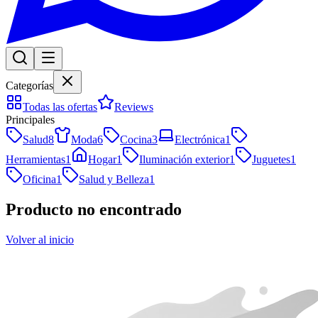
Categorías
Todas las ofertas
Reviews
Principales
Salud
8
Moda
6
Cocina
3
Electrónica
1
Herramientas
1
Hogar
1
Iluminación exterior
1
Juguetes
1
Oficina
1
Salud y Belleza
1
Producto no encontrado
Volver al inicio