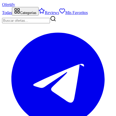
Ofertify
Todas
Reviews
Mis Favoritos
Categorías