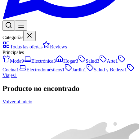
Categorías
Todas las ofertas
Reviews
Principales
Moda
9
Electrónica
3
Hogar
3
Salud
3
Arte
1
Cocina
1
Electrodomésticos
1
Jardín
1
Salud y Belleza
1
Viajes
1
Producto no encontrado
Volver al inicio