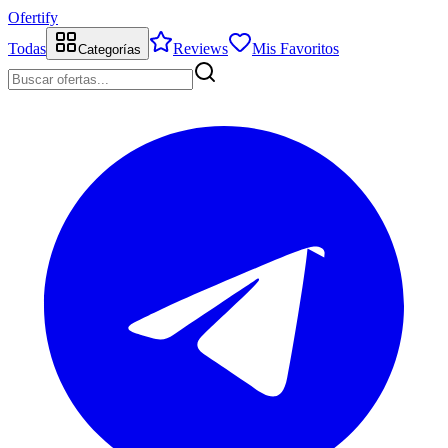
Ofertify
Todas
Reviews
Mis Favoritos
Categorías