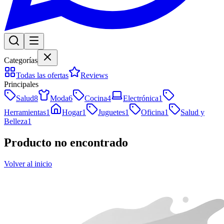
Categorías
Todas las ofertas
Reviews
Principales
Salud
8
Moda
6
Cocina
4
Electrónica
1
Herramientas
1
Hogar
1
Juguetes
1
Oficina
1
Salud y
Belleza
1
Producto no encontrado
Volver al inicio