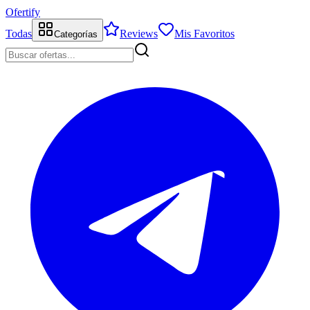
Ofertify
Todas
Reviews
Mis Favoritos
Categorías