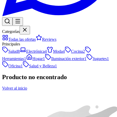
Categorías
Todas las ofertas
Reviews
Principales
Salud
8
Electrónica
4
Moda
4
Cocina
2
Herramientas
1
Hogar
1
Iluminación exterior
1
Juguetes
1
Oficina
1
Salud y Belleza
1
Producto no encontrado
Volver al inicio