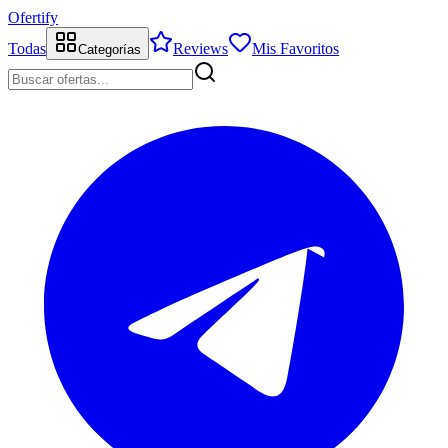
Ofertify
Todas
Reviews
Mis Favoritos
Categorías