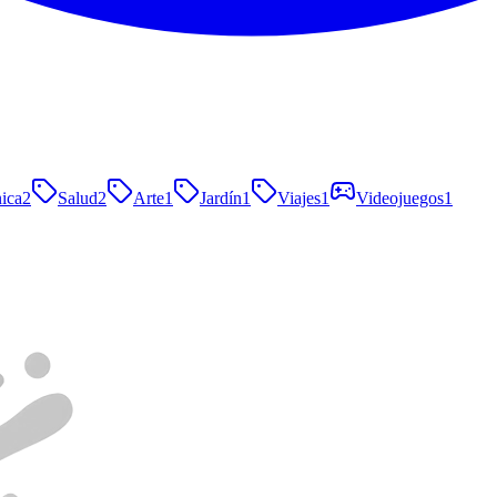
nica
2
Salud
2
Arte
1
Jardín
1
Viajes
1
Videojuegos
1