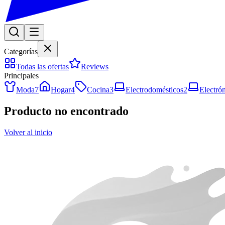
Categorías
Todas las ofertas
Reviews
Principales
Moda
7
Hogar
4
Cocina
3
Electrodomésticos
2
Electró
Producto no encontrado
Volver al inicio