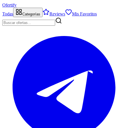
Ofertify
Todas
Reviews
Mis Favoritos
Categorías