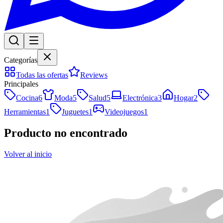
Categorías
Todas las ofertas
Reviews
Principales
Cocina
6
Moda
5
Salud
5
Electrónica
3
Hogar
2
Herramientas
1
Juguetes
1
Videojuegos
1
Producto no encontrado
Volver al inicio