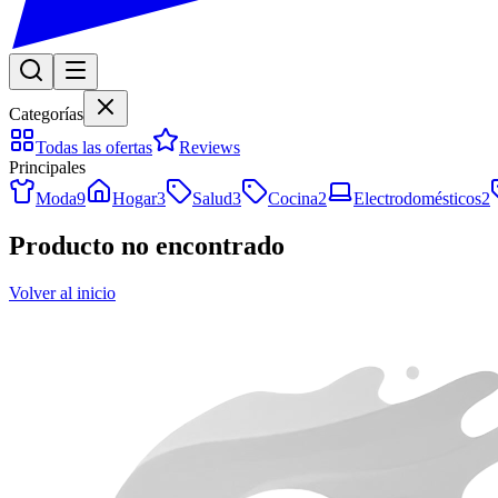
Categorías
Todas las ofertas
Reviews
Principales
Moda
9
Hogar
3
Salud
3
Cocina
2
Electrodomésticos
2
Producto no encontrado
Volver al inicio