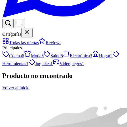
Categorías
Todas las ofertas
Reviews
Principales
Cocina
6
Moda
5
Salud
5
Electrónica
3
Hogar
2
Herramientas
1
Juguetes
1
Videojuegos
1
Producto no encontrado
Volver al inicio