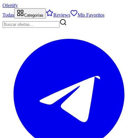
Ofertify
Todas
Reviews
Mis Favoritos
Categorías