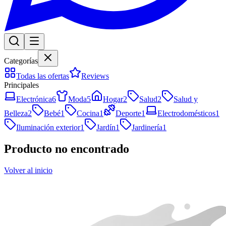
Categorías
Todas las ofertas
Reviews
Principales
Electrónica
6
Moda
5
Hogar
2
Salud
2
Salud y
Belleza
2
Bebé
1
Cocina
1
Deporte
1
Electrodomésticos
1
Iluminación exterior
1
Jardín
1
Jardinería
1
Producto no encontrado
Volver al inicio