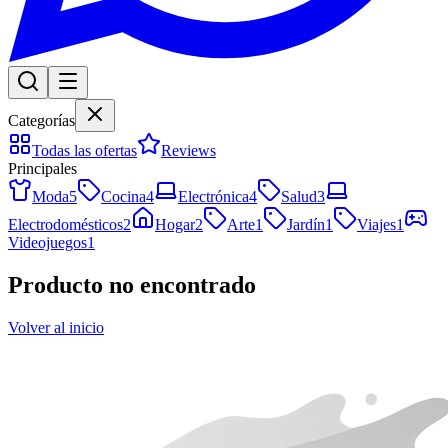
Categorías
Todas las ofertas
Reviews
Principales
Moda
5
Cocina
4
Electrónica
4
Salud
3
Electrodomésticos
2
Hogar
2
Arte
1
Jardín
1
Viajes
1
Videojuegos
1
Producto no encontrado
Volver al inicio