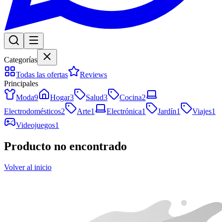
Categorías
Todas las ofertas
Reviews
Principales
Moda
9
Hogar
3
Salud
3
Cocina
2
Electrodomésticos
2
Arte
1
Electrónica
1
Jardín
1
Viajes
1
Videojuegos
1
Producto no encontrado
Volver al inicio