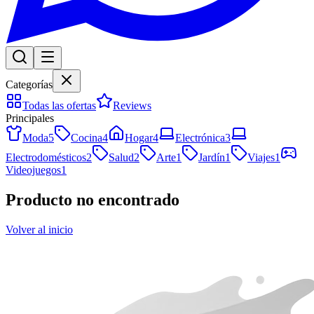
Categorías
Todas las ofertas
Reviews
Principales
Moda
5
Cocina
4
Hogar
4
Electrónica
3
Electrodomésticos
2
Salud
2
Arte
1
Jardín
1
Viajes
1
Videojuegos
1
Producto no encontrado
Volver al inicio