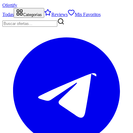
Ofertify
Todas
Reviews
Mis Favoritos
Categorías