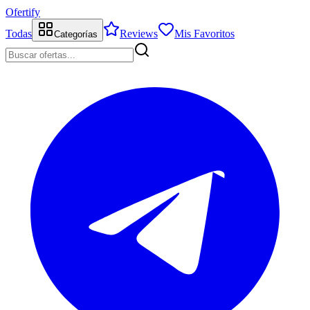
Ofertify
Todas
Reviews
Mis Favoritos
Categorías