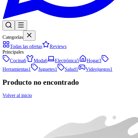
Categorías
Todas las ofertas
Reviews
Principales
Cocina
6
Moda
6
Electrónica
5
Hogar
3
Herramientas
1
Juguetes
1
Salud
1
Videojuegos
1
Producto no encontrado
Volver al inicio