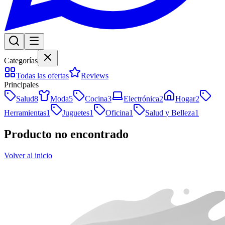
Categorías
Todas las ofertas
Reviews
Principales
Salud
8
Moda
5
Cocina
3
Electrónica
2
Hogar
2
Herramientas
1
Juguetes
1
Oficina
1
Salud y Belleza
1
Producto no encontrado
Volver al inicio