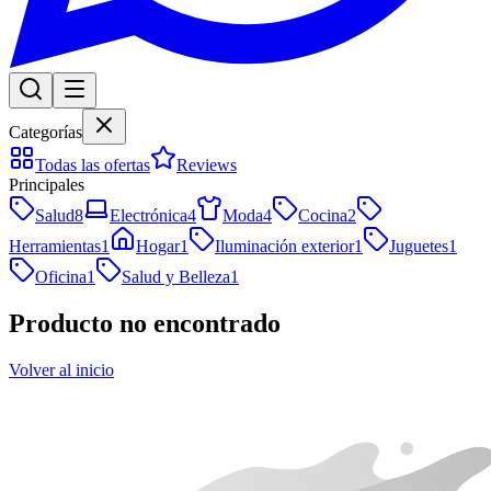
Categorías
Todas las ofertas
Reviews
Principales
Salud
8
Electrónica
4
Moda
4
Cocina
2
Herramientas
1
Hogar
1
Iluminación exterior
1
Juguetes
1
Oficina
1
Salud y Belleza
1
Producto no encontrado
Volver al inicio