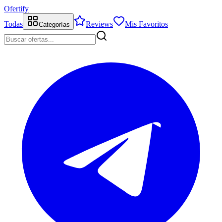
Ofertify
Todas
Reviews
Mis Favoritos
Categorías