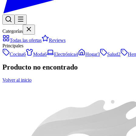
Categorías
Todas las ofertas
Reviews
Principales
Cocina
6
Moda
6
Electrónica
4
Hogar
3
Salud
2
Her
Producto no encontrado
Volver al inicio