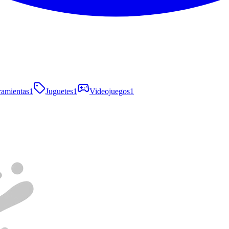
ramientas
1
Juguetes
1
Videojuegos
1